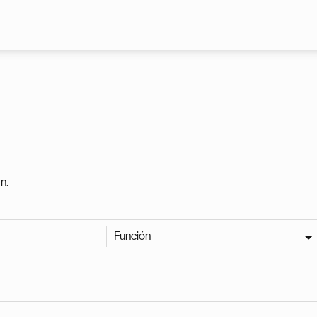
Pasar al contenido principal
n.
Función