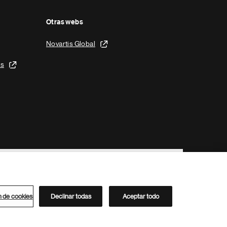
Otras webs
Novartis Global
is
n de cookies
Declinar todas
Aceptar todo
Directorio de Novartis
Este sitio está dirigido al público del clúster ACC