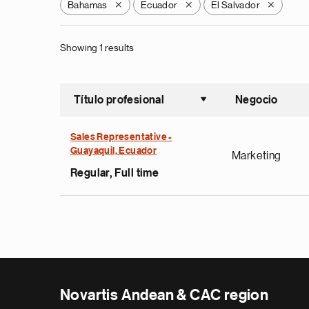
Bahamas
Ecuador
El Salvador
X
X
X
Showing 1 results
Título profesional
Negocio
Ordenar a
Sales Representative -
Guayaquil, Ecuador
Marketing
Regular, Full time
Novartis Andean & CAC region