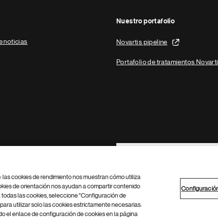
Nuestro portafolio
e noticias
Novartis pipeline
Portafolio de tratamientos Novart
Footer Site Search
b: las cookies de rendimiento nos muestran cómo utiliza
okies de orientación nos ayudan a compartir contenido
Configuració
 todas las cookies, seleccione "Configuración de
para utilizar solo las cookies estrictamente necesarias.
Configuración de cookies
Mapa del sitio
 el enlace de configuración de cookies en la página