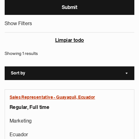
Show Filters
Limpiar todo
Showing 1 results
Sort by
Sort a
Sales Representative - Guayaquil, Ecuador
Regular, Full time
Marketing
Ecuador