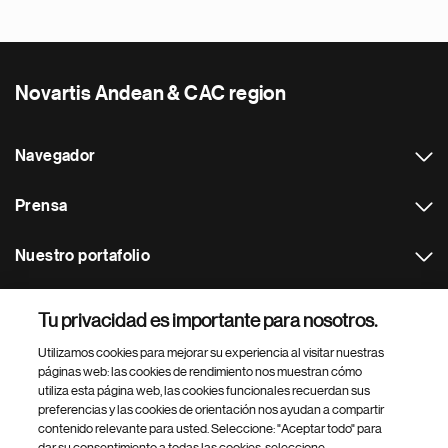
Novartis Andean & CAC region
Navegador
Prensa
Nuestro portafolio
Otras webs
Tu privacidad es importante para nosotros.
Utilizamos cookies para mejorar su experiencia al visitar nuestras
Footer Site Search
páginas web: las cookies de rendimiento nos muestran cómo
utiliza esta página web, las cookies funcionales recuerdan sus
preferencias y las cookies de orientación nos ayudan a compartir
contenido relevante para usted. Seleccione: "Aceptar todo" para
dar su consentimiento a todas las cookies, seleccione