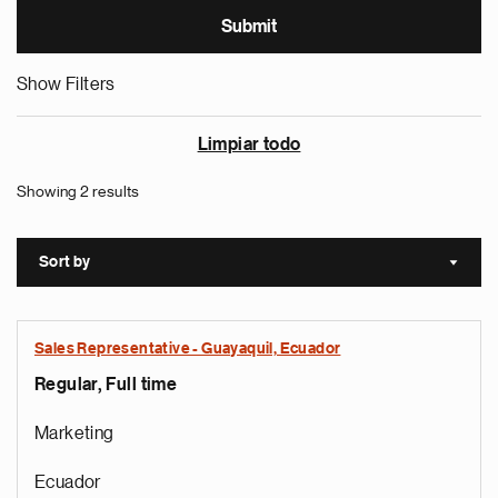
Show Filters
Limpiar todo
Showing 2 results
Sort by
Sort a
Sales Representative - Guayaquil, Ecuador
Regular, Full time
Marketing
Ecuador