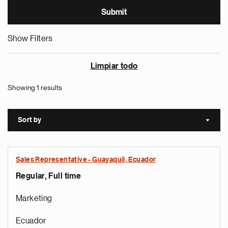
Show Filters
Limpiar todo
Showing 1 results
Sort by
Sort a
Sales Representative - Guayaquil, Ecuador
Regular, Full time
Marketing
Ecuador