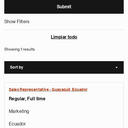
Show Filters
Limpiar todo
Showing 1 results
Sort by
Sort a
Sales Representative - Guayaquil, Ecuador
Regular, Full time
Marketing
Ecuador