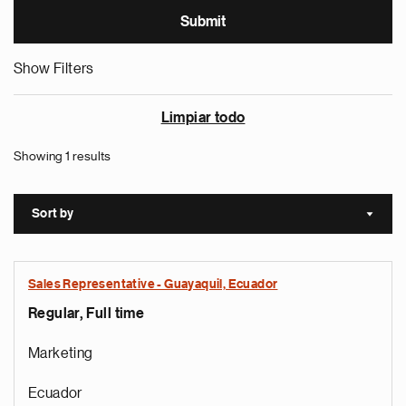
Show Filters
Limpiar todo
Showing 1 results
Sort by
Sort a
Sales Representative - Guayaquil, Ecuador
Regular, Full time
Marketing
Ecuador