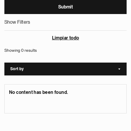
Show Filters
Limpiar todo
Showing 0 results
Sort by
Sort a
No content has been found.