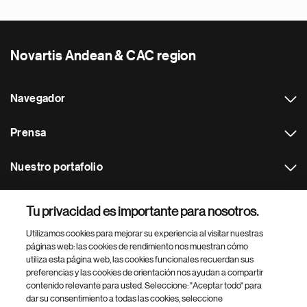
Novartis Andean & CAC region
Navegador
Prensa
Nuestro portafolio
Otras webs
Tu privacidad es importante para nosotros.
Utilizamos cookies para mejorar su experiencia al visitar nuestras
Footer Site Search
páginas web: las cookies de rendimiento nos muestran cómo
utiliza esta página web, las cookies funcionales recuerdan sus
preferencias y las cookies de orientación nos ayudan a compartir
contenido relevante para usted. Seleccione: "Aceptar todo" para
dar su consentimiento a todas las cookies, seleccione