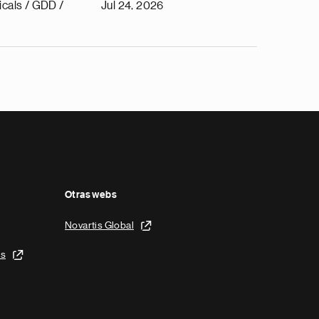
cals / GDD /
Jul 24, 2026
Otras webs
Novartis Global
is