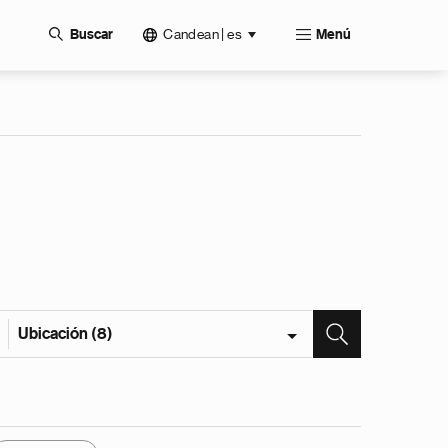
Candean | es
Buscar
Menú
Ubicación (8)