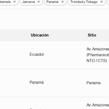
temala
Jamaica
Panamá
Trinidad y Tobago
X
X
X
X
Ubicación
Sitio
scendente
Av. Amazona
Ecuador
(Pharmaceuti
NTO / CTS)
Panamá
Panama
Av. Amazona