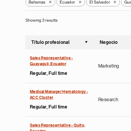
Bahamas
Ecuador
El Salvador
Gua
X
X
X
Showing 3 results
Título profesional
Negocio
Ordenar a
Sales Representative -
Guayaquil, Ecuador
Marketing
Regular, Full time
Medical Manager Hematology -
ACC Cluster
Research
Regular, Full time
Sales Representative - Quito,