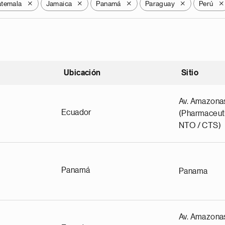
temala
Jamaica
Panamá
Paraguay
Perú
X
X
X
X
X
Ubicación
Sitio
scendente
Av. Amazona
Ecuador
(Pharmaceuti
NTO / CTS)
Panamá
Panama
Av. Amazona