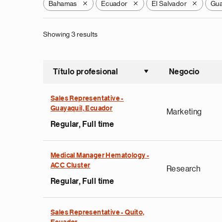
Bahamas
Ecuador
El Salvador
Gua
X
X
X
Showing 3 results
Título profesional
Negocio
Ordenar a
Sales Representative -
Guayaquil, Ecuador
Marketing
Regular, Full time
Medical Manager Hematology -
ACC Cluster
Research
Regular, Full time
Sales Representative - Quito,