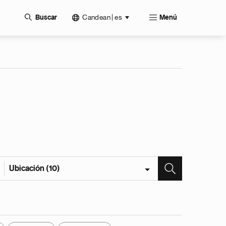
Candean | es
Buscar
Menú
Ubicación (10)