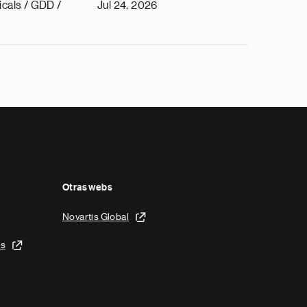
cals / GDD /
Jul 24, 2026
Otras webs
Novartis Global
is