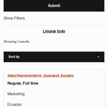
Show Filters
Limpiar todo
Showing 1 results
Sort by
Sort a
Sales Representative - Guayaquil, Ecuador
Regular, Full time
Marketing
Ecuador