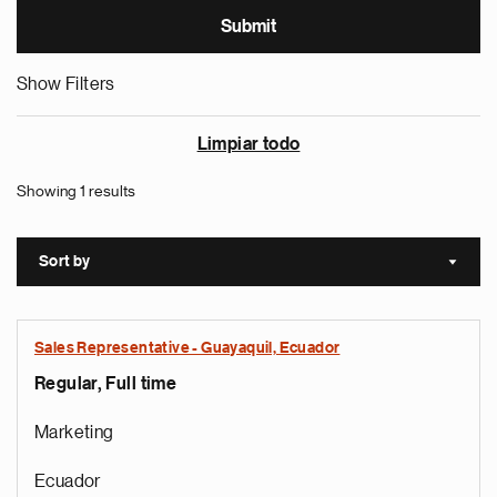
Show Filters
Limpiar todo
Showing 1 results
Sort by
Sort a
Sales Representative - Guayaquil, Ecuador
Regular, Full time
Marketing
Ecuador