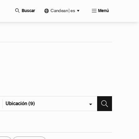
Candean | es
Buscar
Menú
Ubicación (9)