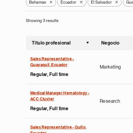
Bahamas
Ecuador
El Salvador
Gua
X
X
X
Showing 3 results
Título profesional
Negocio
Ordenar a
Sales Representative -
Guayaquil, Ecuador
Marketing
Regular, Full time
Medical Manager Hematology -
ACC Cluster
Research
Regular, Full time
Sales Representative - Quito,