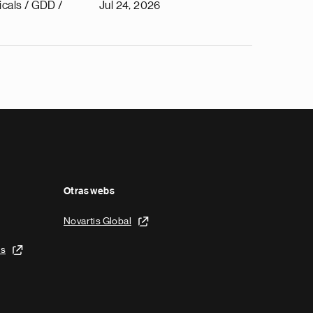
cals / GDD /
Jul 24, 2026
Otras webs
Novartis Global
is