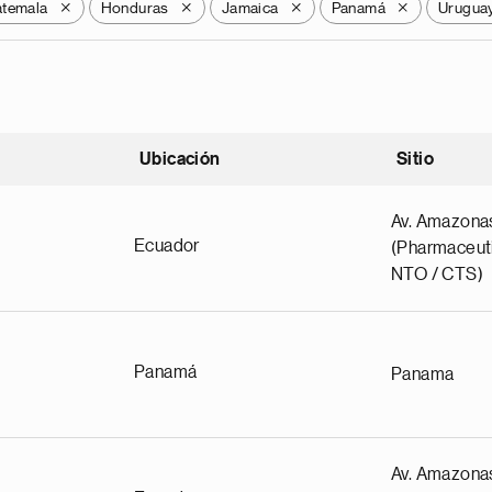
temala
Honduras
Jamaica
Panamá
Urugua
X
X
X
X
Ubicación
Sitio
scendente
Av. Amazona
Ecuador
(Pharmaceuti
NTO / CTS)
Panamá
Panama
Av. Amazona