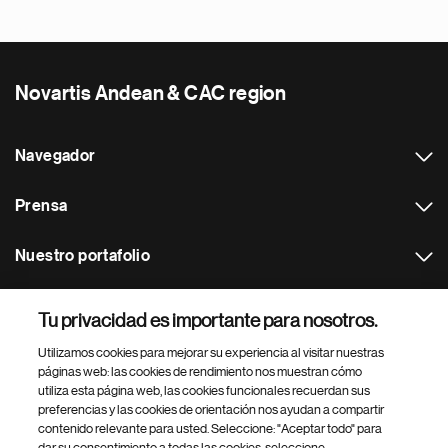
Novartis Andean & CAC region
Navegador
Prensa
Nuestro portafolio
Otras webs
Tu privacidad es importante para nosotros.
Utilizamos cookies para mejorar su experiencia al visitar nuestras
Footer Site Search
páginas web: las cookies de rendimiento nos muestran cómo
utiliza esta página web, las cookies funcionales recuerdan sus
preferencias y las cookies de orientación nos ayudan a compartir
contenido relevante para usted. Seleccione: "Aceptar todo" para
dar su consentimiento a todas las cookies, seleccione