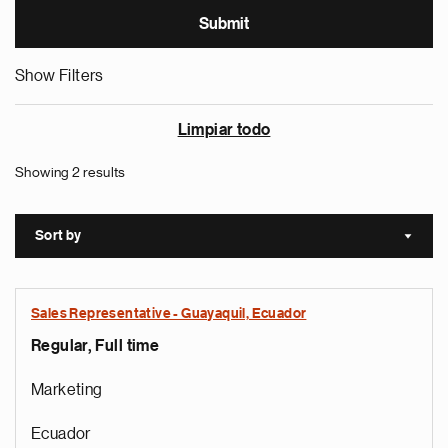
Show Filters
Limpiar todo
Showing 2 results
Sort by
Sort a
Sales Representative - Guayaquil, Ecuador
Regular, Full time
Marketing
Ecuador