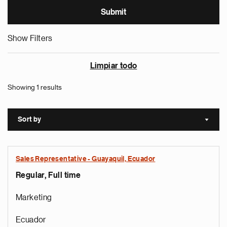
Show Filters
Limpiar todo
Showing 1 results
Sort by
Sort a
Sales Representative - Guayaquil, Ecuador
Regular, Full time
Marketing
Ecuador