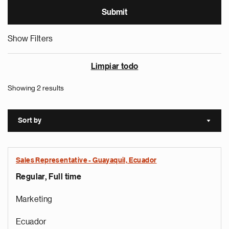
Show Filters
Limpiar todo
Showing 2 results
Sort by
Sort a
Sales Representative - Guayaquil, Ecuador
Regular, Full time
Marketing
Ecuador