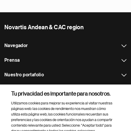
Novartis Andean & CAC region
Navegador
Prensa
Nuestro portafolio
Otras webs
Tu privacidad es importante para nosotros.
Utilizamos cookies para mejorar su experiencia al visitar nuestras
Footer Site Search
páginas web: las cookies de rendimiento nos muestran cómo
utiliza esta página web, las cookies funcionales recuerdan sus
preferencias y las cookies de orientación nos ayudan a compartir
contenido relevante para usted. Seleccione: "Aceptar todo" para
dar su consentimiento a todas las cookies, seleccione