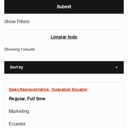
Show Filters
Limpiar todo
Showing 1 results
Sort by
Sort a
Sales Representative - Guayaquil, Ecuador
Regular, Full time
Marketing
Ecuador