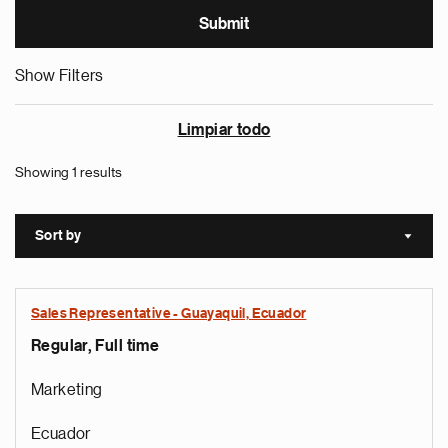
Show Filters
Limpiar todo
Showing 1 results
Sort by
Sort a
Sales Representative - Guayaquil, Ecuador
Regular, Full time
Marketing
Ecuador