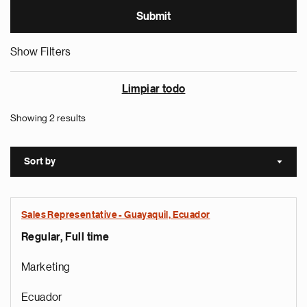
Show Filters
Limpiar todo
Showing 2 results
Sort by
Sort a
Sales Representative - Guayaquil, Ecuador
Regular, Full time
Marketing
Ecuador