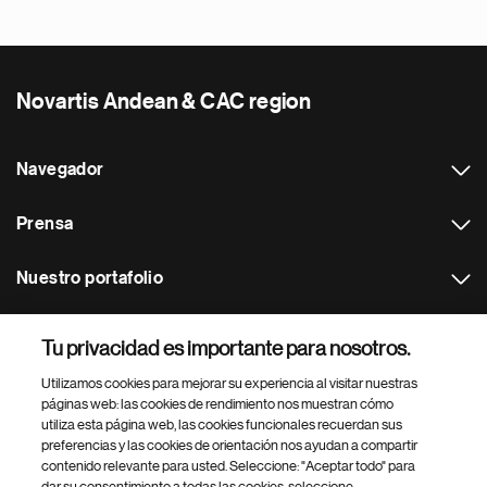
Novartis Andean & CAC region
Navegador
Prensa
Nuestro portafolio
Otras webs
Tu privacidad es importante para nosotros.
Utilizamos cookies para mejorar su experiencia al visitar nuestras
Footer Site Search
páginas web: las cookies de rendimiento nos muestran cómo
utiliza esta página web, las cookies funcionales recuerdan sus
preferencias y las cookies de orientación nos ayudan a compartir
contenido relevante para usted. Seleccione: "Aceptar todo" para
dar su consentimiento a todas las cookies, seleccione