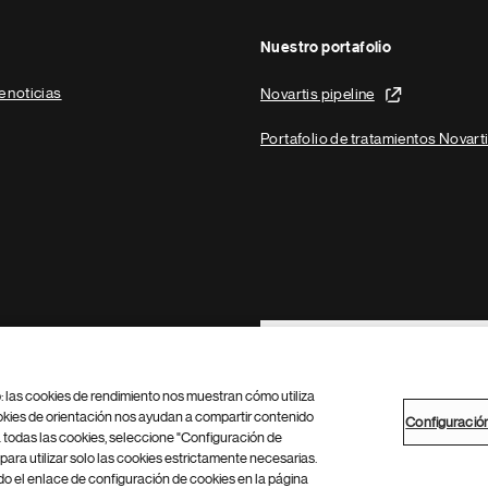
Nuestro portafolio
e noticias
Novartis pipeline
Portafolio de tratamientos Novart
Footer Site Search
b: las cookies de rendimiento nos muestran cómo utiliza
okies de orientación nos ayudan a compartir contenido
Configuració
 todas las cookies, seleccione "Configuración de
para utilizar solo las cookies estrictamente necesarias.
Configuración de cookies
Mapa del sitio
 el enlace de configuración de cookies en la página