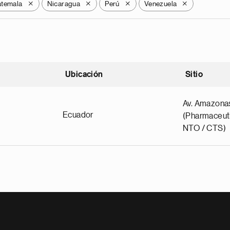
temala
Nicaragua
Perú
Venezuela
X
X
X
X
Ubicación
Sitio
scendente
Av. Amazona
Ecuador
(Pharmaceuti
NTO / CTS)