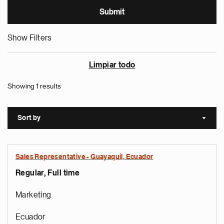
Show Filters
Limpiar todo
Showing 1 results
Sort by
Sort a
Sales Representative - Guayaquil, Ecuador
Regular, Full time
Marketing
Ecuador