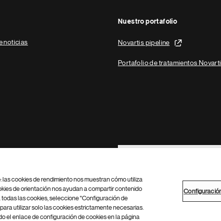
Nuestro portafolio
e noticias
Novartis pipeline
Portafolio de tratamientos Novart
Footer Site Search
b: las cookies de rendimiento nos muestran cómo utiliza
okies de orientación nos ayudan a compartir contenido
Configuració
 todas las cookies, seleccione "Configuración de
para utilizar solo las cookies estrictamente necesarias.
Configuración de cookies
Mapa del sitio
 el enlace de configuración de cookies en la página