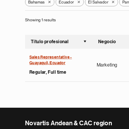
Bahamas
Ecuador
El Salvador
Pa
X
X
X
Showing 1 results
Título profesional
Negocio
Ordenar a
Sales Representative -
Guayaquil, Ecuador
Marketing
Regular, Full time
Novartis Andean & CAC region