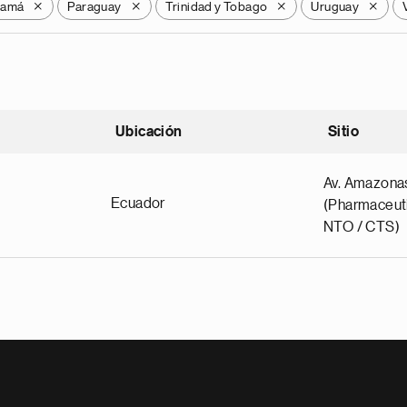
namá
Paraguay
Trinidad y Tobago
Uruguay
X
X
X
X
Ubicación
Sitio
scendente
Av. Amazona
Ecuador
(Pharmaceuti
NTO / CTS)