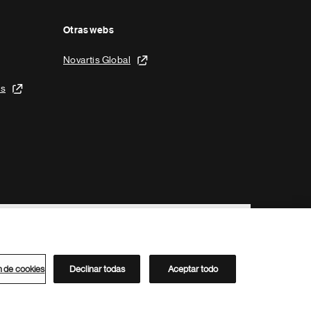
Otras webs
Novartis Global
is
n de cookies
Declinar todas
Aceptar todo
Directorio de Novartis
Este sitio está dirigido al público del clúster ACC