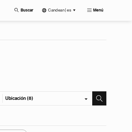
Candean | es
Buscar
Menú
Ubicación (8)