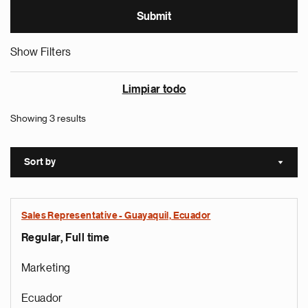
Show Filters
Limpiar todo
Showing 3 results
Sort by
Sort a
Sales Representative - Guayaquil, Ecuador
Regular, Full time
Marketing
Ecuador