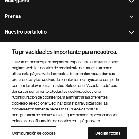
Navegador
Prensa
Nuestro portafolio
Otras webs
Tu privacidad es importante para nosotros.
Utilizamos cookies para mejorar su experiencia al visitar nuestras
Footer Site Search
páginas web: las cookies de rendimiento nos muestran cómo
utiliza esta página web, las cookies funcionales recuerdan sus
preferencias y las cookies de orientación nos ayudan a compartir
contenido relevante para usted. Seleccione: "Aceptar todo" para
dar su consentimiento a todas las cookies, seleccione
"Configuración de cookies" para administrar las diferentes
cookies o seleccione "Declinar todas" para utilizar solo las
cookies estrictamente necesarias. Puede cambiar su
Parte
© 2026 Novartis AG
configuración de cookies en cualquier momento presionando el
inferior
enlace de configuración de cookies en la página web.
Política de privacidad
Términos de uso
Accesibilidad
del
Configuración de cookies
Mapa del sitio
pie
Configuración de cookies
Declinar todas
de