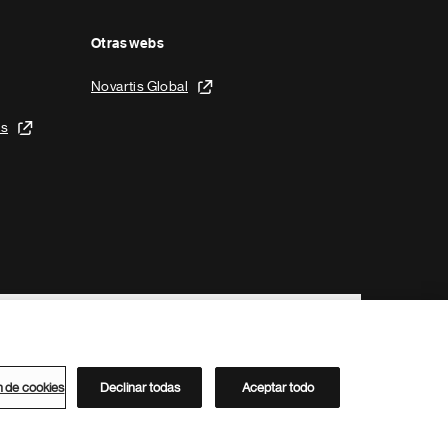
Otras webs
Novartis Global
is
n de cookies
Declinar todas
Aceptar todo
Directorio de Novartis
Este sitio está dirigido al público del clúster ACC