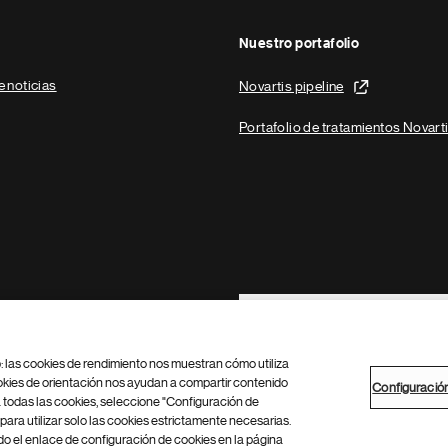
Nuestro portafolio
e noticias
Novartis pipeline
Portafolio de tratamientos Novart
Footer Site Search
b: las cookies de rendimiento nos muestran cómo utiliza
okies de orientación nos ayudan a compartir contenido
Configuració
 todas las cookies, seleccione "Configuración de
para utilizar solo las cookies estrictamente necesarias.
Configuración de cookies
Mapa del sitio
 el enlace de configuración de cookies en la página