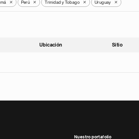
amá
Perú
Trinidad y Tobago
Uruguay
X
X
X
X
Ubicación
Sitio
scendente
Nuestro portafolio