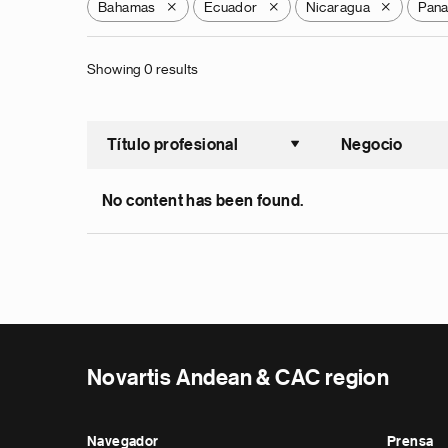
Bahamas
Ecuador
Nicaragua
Pan
X
X
X
Showing 0 results
Título profesional
Negocio
Ordenar a
No content has been found.
Novartis Andean & CAC region
Navegador
Prensa