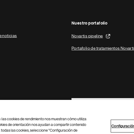
Nuestro portafolio
e noticias
Novartis pipeline
Portafolio de tratamientos Novart
Footer Site Search
b: las cookies de rendimiento nos muestran cómo utiliza
okies de orientación nos ayudan a compartir contenido
Configuració
 todas las cookies, seleccione "Configuración de