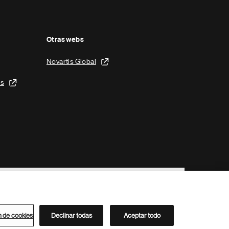
Otras webs
Novartis Global
is
n de cookies
Declinar todas
Aceptar todo
Directorio de Novartis