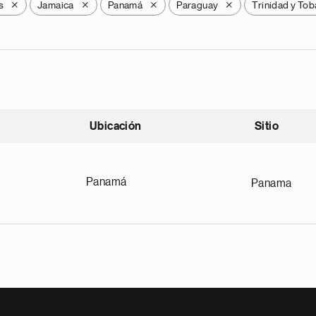
s
Jamaica
Panamá
Paraguay
Trinidad y To
X
X
X
X
Ubicación
Sitio
scendente
Panamá
Panama