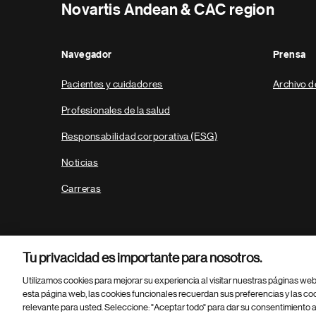
Novartis Andean & CAC region
Navegador
Prensa
Pacientes y cuidadores
Archivo d
Profesionales de la salud
Responsabilidad corporativa (ESG)
Noticias
Carreras
Tu privacidad es importante para nosotros.
Utilizamos cookies para mejorar su experiencia al visitar nuestras páginas we
esta página web, las cookies funcionales recuerdan sus preferencias y las co
relevante para usted. Seleccione: "Aceptar todo" para dar su consentimiento a
Parte
© 2026 Novartis AG