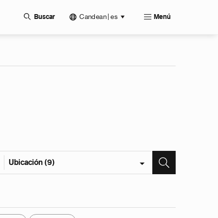
Candean | es
Buscar
Menú
Ubicación (9)