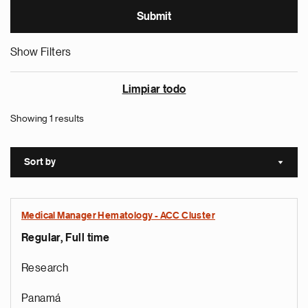
Show Filters
Limpiar todo
Showing 1 results
Sort by
Sort a
Medical Manager Hematology - ACC Cluster
Regular, Full time
Research
Panamá