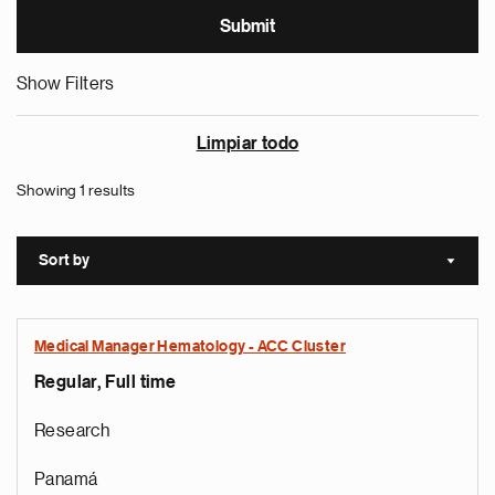
Show Filters
Limpiar todo
Showing 1 results
Sort by
Sort a
Medical Manager Hematology - ACC Cluster
Regular, Full time
Research
Panamá