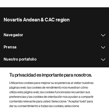
Novartis Andean & CAC region
Navegador
Prensa
Nuestro portafolio
Otras webs
Tu privacidad es importante para nosotros.
Utilizamos cookies para mejorar su experiencia al visitar nuestras
Footer Site Search
páginas web: las cookies de rendimiento nos muestran cómo
utiliza esta página web, las cookies funcionales recuerdan sus
preferencias y las cookies de orientación nos ayudan a compartir
contenido relevante para usted. Seleccione: "Aceptar todo" para
dar su consentimiento a todas las cookies, seleccione