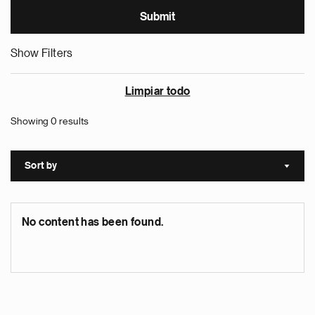
Show Filters
Limpiar todo
Showing 0 results
Sort by
Sort a
No content has been found.