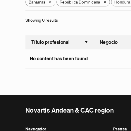
Bahamas
República Dominicana
Hondura
X
X
Showing 0 results
Título profesional
Negocio
Ordenar a
No content has been found.
Novartis Andean & CAC region
Navegador
Prensa