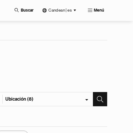
Candean | es
Buscar
Menú
Ubicación (8)