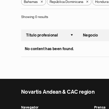
Bahamas
República Dominicana
Hondura
X
X
Showing 0 results
Título profesional
Negocio
Ordenar a
No content has been found.
Novartis Andean & CAC region
Navegador
Prensa