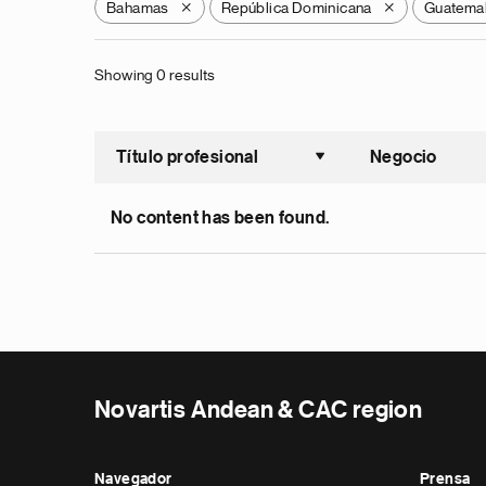
Bahamas
República Dominicana
Guatema
X
X
Showing 0 results
Título profesional
Negocio
Ordenar a
No content has been found.
Novartis Andean & CAC region
Navegador
Prensa