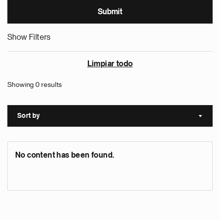
Show Filters
Limpiar todo
Showing 0 results
Sort by
Sort a
No content has been found.