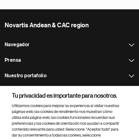
Novartis Andean & CAC region
Navegador
Prensa
Nuestro portafolio
Otras webs
Tu privacidad es importante para nosotros.
Utilizamos cookies para mejorar su experiencia al visitar nuestras
Footer Site Search
páginas web: las cookies de rendimiento nos muestran cómo
utiliza esta página web, las cookies funcionales recuerdan sus
preferencias y las cookies de orientación nos ayudan a compartir
contenido relevante para usted. Seleccione: "Aceptar todo" para
dar su consentimiento a todas las cookies, seleccione