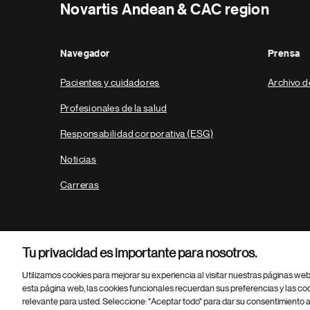
Novartis Andean & CAC region
Navegador
Prensa
Pacientes y cuidadores
Archivo d
Profesionales de la salud
Responsabilidad corporativa (ESG)
Noticias
Carreras
Tu privacidad es importante para nosotros.
Utilizamos cookies para mejorar su experiencia al visitar nuestras páginas we
esta página web, las cookies funcionales recuerdan sus preferencias y las co
relevante para usted. Seleccione: "Aceptar todo" para dar su consentimiento a
Parte
© 2026 Novartis AG