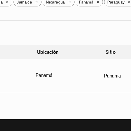
la
Jamaica
Nicaragua
Panamá
Paraguay
X
X
X
X
X
Ubicación
Sitio
scendente
Panamá
Panama