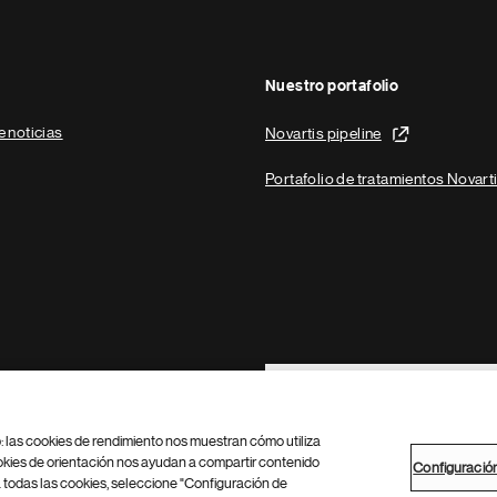
Nuestro portafolio
e noticias
Novartis pipeline
Portafolio de tratamientos Novart
Footer Site Search
b: las cookies de rendimiento nos muestran cómo utiliza
okies de orientación nos ayudan a compartir contenido
Configuració
 todas las cookies, seleccione "Configuración de