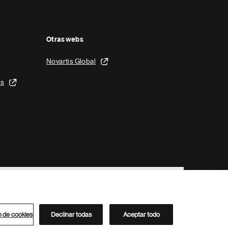
Otras webs
Novartis Global
is
n de cookies
Declinar todas
Aceptar todo
Directorio de Novartis