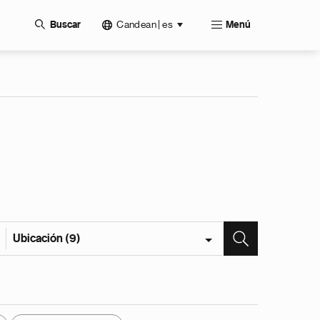
Candean | es
Buscar
Menú
Ubicación (9)