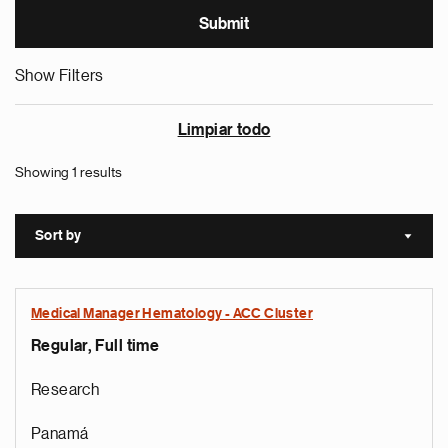
Show Filters
Limpiar todo
Showing 1 results
Sort by
Sort a
Medical Manager Hematology - ACC Cluster
Regular, Full time
Research
Panamá