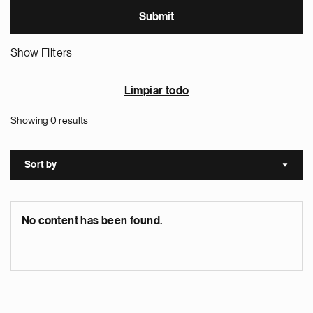
Show Filters
Limpiar todo
Showing 0 results
Sort by
Sort a
No content has been found.