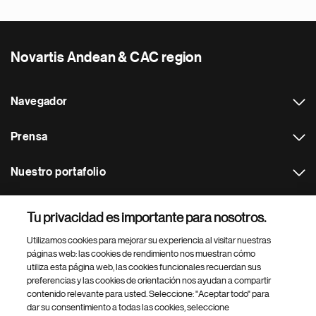
Novartis Andean & CAC region
Navegador
Prensa
Nuestro portafolio
Otras webs
Tu privacidad es importante para nosotros.
Utilizamos cookies para mejorar su experiencia al visitar nuestras
Footer Site Search
páginas web: las cookies de rendimiento nos muestran cómo
utiliza esta página web, las cookies funcionales recuerdan sus
preferencias y las cookies de orientación nos ayudan a compartir
contenido relevante para usted. Seleccione: "Aceptar todo" para
dar su consentimiento a todas las cookies, seleccione