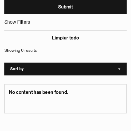
Show Filters
Limpiar todo
Showing 0 results
Sort by
Sort a
No content has been found.