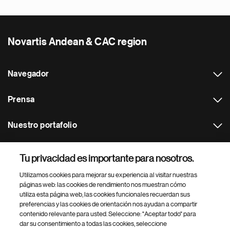
Novartis Andean & CAC region
Navegador
Prensa
Nuestro portafolio
Otras webs
Tu privacidad es importante para nosotros.
Utilizamos cookies para mejorar su experiencia al visitar nuestras
Footer Site Search
páginas web: las cookies de rendimiento nos muestran cómo
utiliza esta página web, las cookies funcionales recuerdan sus
preferencias y las cookies de orientación nos ayudan a compartir
contenido relevante para usted. Seleccione: "Aceptar todo" para
dar su consentimiento a todas las cookies, seleccione