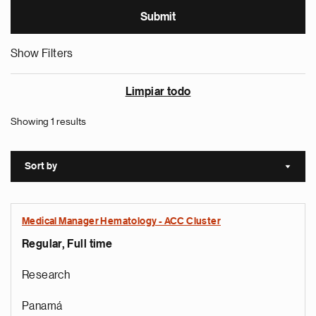
Show Filters
Limpiar todo
Showing 1 results
Sort by
Sort a
Medical Manager Hematology - ACC Cluster
Regular, Full time
Research
Panamá