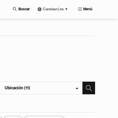
Candean | es
Buscar
Menú
Ubicación (11)