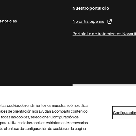
Nuestro portafolio
e noticias
Novartis pipeline
Portafolio de tratamientos Novart
Footer Site Search
b: las cookies de rendimiento nos muestran cómo utiliza
okies de orientación nos ayudan a compartir contenido
Configuració
 todas las cookies, seleccione "Configuración de
para utilizar solo las cookies estrictamente necesarias.
Configuración de cookies
Mapa del sitio
 el enlace de configuración de cookies en la página