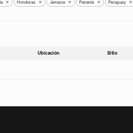
la
Honduras
Jamaica
Panamá
Paraguay
X
X
X
X
X
Ubicación
Sitio
scendente