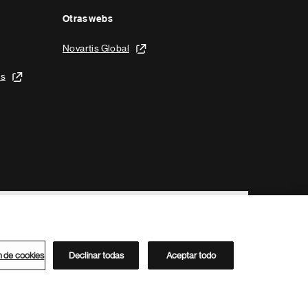
Otras webs
Novartis Global
is
n de cookies
Declinar todas
Aceptar todo
Directorio de Novartis
Este sitio está dirigido al público del clúster ACC