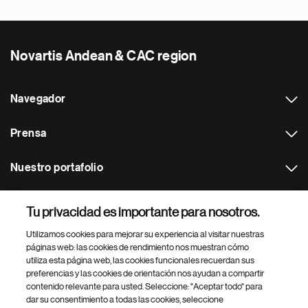
Novartis Andean & CAC region
Navegador
Prensa
Nuestro portafolio
Otras webs
Tu privacidad es importante para nosotros.
Utilizamos cookies para mejorar su experiencia al visitar nuestras
Footer Site Search
páginas web: las cookies de rendimiento nos muestran cómo
utiliza esta página web, las cookies funcionales recuerdan sus
preferencias y las cookies de orientación nos ayudan a compartir
contenido relevante para usted. Seleccione: "Aceptar todo" para
dar su consentimiento a todas las cookies, seleccione