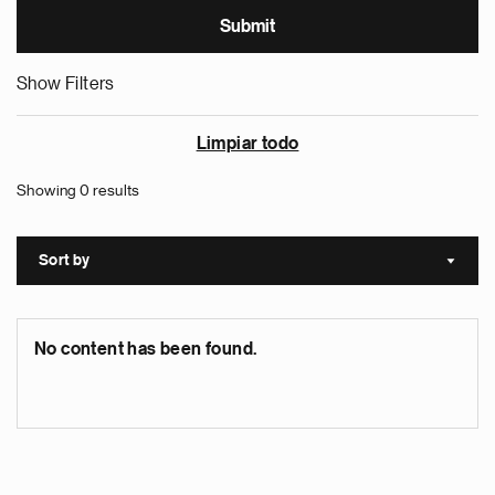
Show Filters
Limpiar todo
Showing 0 results
Sort by
Sort a
No content has been found.