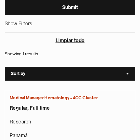
Show Filters
Limpiar todo
Showing 1 results
Sort by
Sort a
Medical Manager Hematology - ACC Cluster
Regular, Full time
Research
Panamá