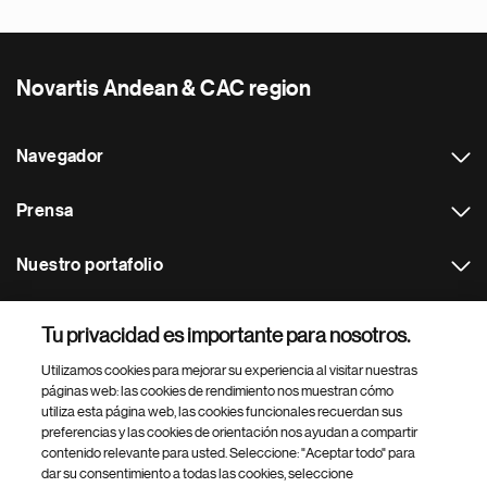
Novartis Andean & CAC region
Navegador
Prensa
Nuestro portafolio
Otras webs
Tu privacidad es importante para nosotros.
Utilizamos cookies para mejorar su experiencia al visitar nuestras
Footer Site Search
páginas web: las cookies de rendimiento nos muestran cómo
utiliza esta página web, las cookies funcionales recuerdan sus
preferencias y las cookies de orientación nos ayudan a compartir
contenido relevante para usted. Seleccione: "Aceptar todo" para
dar su consentimiento a todas las cookies, seleccione