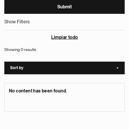
Show Filters
Limpiar todo
Showing 0 results
Sort by
Sort a
No content has been found.