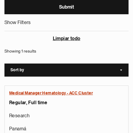
Show Filters
Limpiar todo
Showing 1 results
Sort by
Sort a
Medical Manager Hematology - ACC Cluster
Regular, Full time
Research
Panamá