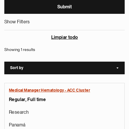
Show Filters
Limpiar todo
Showing 1 results
Sort by
Sort a
Medical Manager Hematology - ACC Cluster
Regular, Full time
Research
Panamá