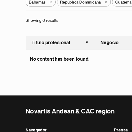
Bahamas
República Dominicana
Guatema
X
X
Showing 0 results
Título profesional
Negocio
Ordenar a
No content has been found.
Novartis Andean & CAC region
Navegador
Prensa