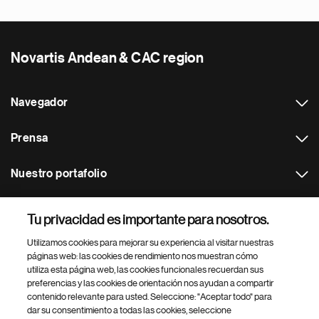
Novartis Andean & CAC region
Navegador
Prensa
Nuestro portafolio
Otras webs
Tu privacidad es importante para nosotros.
Utilizamos cookies para mejorar su experiencia al visitar nuestras
Footer Site Search
páginas web: las cookies de rendimiento nos muestran cómo
utiliza esta página web, las cookies funcionales recuerdan sus
preferencias y las cookies de orientación nos ayudan a compartir
contenido relevante para usted. Seleccione: "Aceptar todo" para
dar su consentimiento a todas las cookies, seleccione