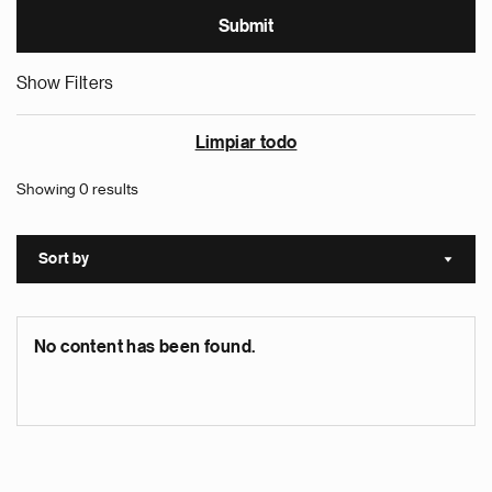
Show Filters
Limpiar todo
Showing 0 results
Sort by
Sort a
No content has been found.