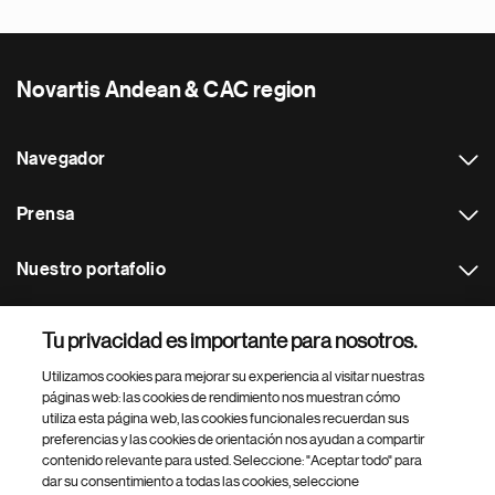
Novartis Andean & CAC region
Navegador
Prensa
Nuestro portafolio
Otras webs
Tu privacidad es importante para nosotros.
Utilizamos cookies para mejorar su experiencia al visitar nuestras
Footer Site Search
páginas web: las cookies de rendimiento nos muestran cómo
utiliza esta página web, las cookies funcionales recuerdan sus
preferencias y las cookies de orientación nos ayudan a compartir
contenido relevante para usted. Seleccione: "Aceptar todo" para
dar su consentimiento a todas las cookies, seleccione