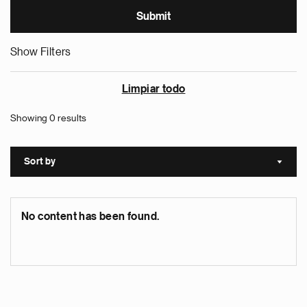
Show Filters
Limpiar todo
Showing 0 results
Sort by
Sort a
No content has been found.