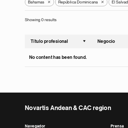
Bahamas
República Dominicana
El Salva
X
X
Showing 0 results
Título profesional
Negocio
Ordenar a
No content has been found.
Novartis Andean & CAC region
Navegador
Prensa