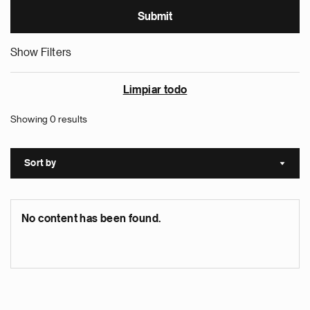
Show Filters
Limpiar todo
Showing 0 results
Sort by
Sort a
No content has been found.