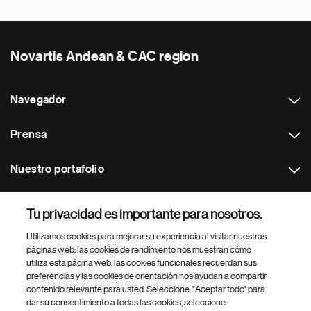
Novartis Andean & CAC region
Navegador
Prensa
Nuestro portafolio
Otras webs
Tu privacidad es importante para nosotros.
Utilizamos cookies para mejorar su experiencia al visitar nuestras
Footer Site Search
páginas web: las cookies de rendimiento nos muestran cómo
utiliza esta página web, las cookies funcionales recuerdan sus
preferencias y las cookies de orientación nos ayudan a compartir
contenido relevante para usted. Seleccione: "Aceptar todo" para
dar su consentimiento a todas las cookies, seleccione