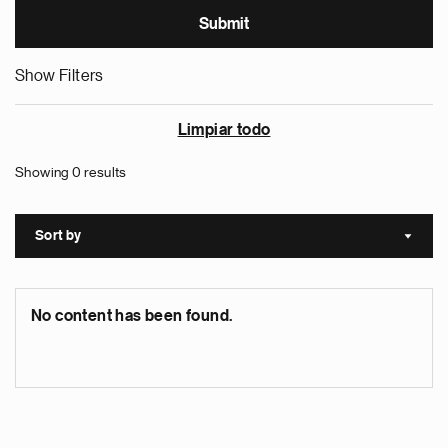
Show Filters
Limpiar todo
Showing 0 results
Sort by
Sort a
No content has been found.