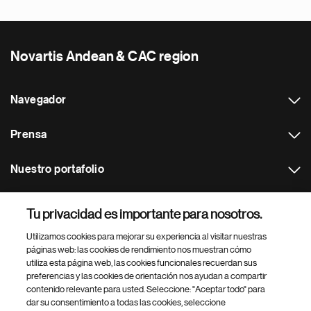
Novartis Andean & CAC region
Navegador
Prensa
Nuestro portafolio
Otras webs
Tu privacidad es importante para nosotros.
Utilizamos cookies para mejorar su experiencia al visitar nuestras
Footer Site Search
páginas web: las cookies de rendimiento nos muestran cómo
utiliza esta página web, las cookies funcionales recuerdan sus
preferencias y las cookies de orientación nos ayudan a compartir
contenido relevante para usted. Seleccione: "Aceptar todo" para
dar su consentimiento a todas las cookies, seleccione