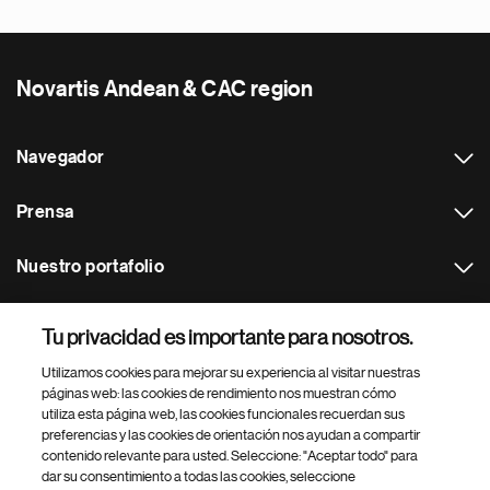
Novartis Andean & CAC region
Navegador
Prensa
Nuestro portafolio
Otras webs
Tu privacidad es importante para nosotros.
Utilizamos cookies para mejorar su experiencia al visitar nuestras
Footer Site Search
páginas web: las cookies de rendimiento nos muestran cómo
utiliza esta página web, las cookies funcionales recuerdan sus
preferencias y las cookies de orientación nos ayudan a compartir
contenido relevante para usted. Seleccione: "Aceptar todo" para
dar su consentimiento a todas las cookies, seleccione