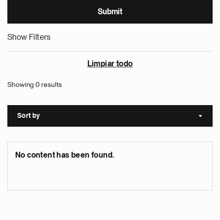
Show Filters
Limpiar todo
Showing 0 results
Sort by
Sort a
No content has been found.